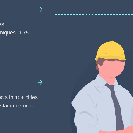
es.
niques in 75
ts in 15+ cities.
stainable urban