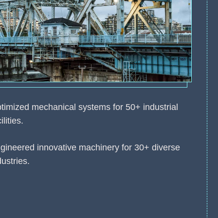
timized mechanical systems for 50+ industrial
ilities.
gineered innovative machinery for 30+ diverse
dustries.