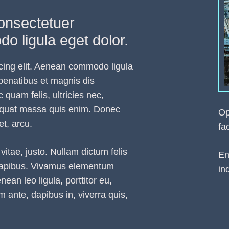
onsectetuer
o ligula eget dolor.
cing elit. Aenean commodo ligula
penatibus et magnis dis
quam felis, ultricies nec,
sequat massa quis enim. Donec
Op
et, arcu.
fac
vitae, justo. Nullam dictum felis
En
s dapibus. Vivamus elementum
in
ean leo ligula, porttitor eu,
 ante, dapibus in, viverra quis,